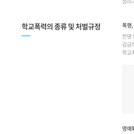
정리가
학교폭력의 종류 및 처벌규정
폭행,
한명 
감금하
학교폭
명예훼