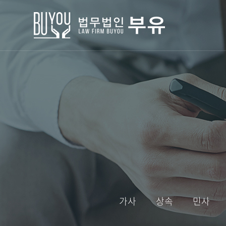
가사
상속
민사