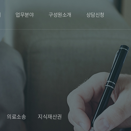
례
업무분야
구성원소개
상담신청
가사
대표변호사
상담신청
상속
변호사
민사
고문
형사
성범죄
건설부동산
학교폭력
행정
의료소송
지식재산권
의료소송
지식재산권