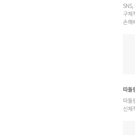
SNS
구체적
손해배
따돌림
따돌림
신체적