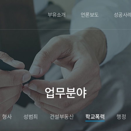
부유소개
언론보도
성공사
부유소개
언론보도
성공사례
대표변호사 인사말
오시는길
업무분야
형사
성범죄
건설부동산
학교폭력
행정