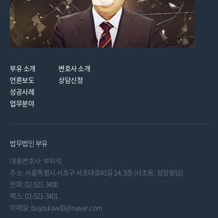
부유 소개
변호사 소개
언론보도
상담신청
성공사례
업무분야
법무법인 부유
대표변호사: 부지석
주소: 서울특별시 서초구 서초대로41길 14, 3층 (서초동, 성암빌딩)
전화: 02-521-3400
팩스: 02-521-3401
이메일: buyoulaw83@naver.com