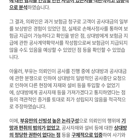
에 대한 혐의를 인정할 만한 사정이 있는지를 객관적이고 심층적
으로 분석
하였습니다
.
그 결과
,
의뢰인은 과거 보험금 청구로 고객이 공사대금의 일부
를 보상받은 경험이 있었던 점
,
실제로 손해사정사를 통하여 보
험금 지급이 가능하다고 확인을 받은 점
,
상대방에게 보험금 지
급에 관한 공사계약확약서를 작성함으로써 보험금이 지급되지
않을 수도 있음을 예상할 수 있었던 점 등을 확인할 수 있었습
니다
.
아울러
,
부유는 의뢰인이 공사를 진행 중에 상대방과 공사대금
에 관한 분쟁으로 인하여 상대방의 일방적인 공사중단 요청으
로 인하여 다른 현장에 자재와 설비 등을 투입할 수 없었기
에
,
상대방에게 공사자재 등을 가져가겠다고 통지하였다는 점
등의 객관적인 증거를 토대로 죄가 성립되지 않음을 적극적으
로 주장하였습니다
.
이에
,
부유만의 신빙성 높은 논리구성
으로 의뢰인의 행위에
기
망과 편취의 범의가 없었고
,
공사자재와 설비 등에 대한
상대방
의 정당한 권한이 없다는 점
등을
구체적으로 입증
하여 사기와