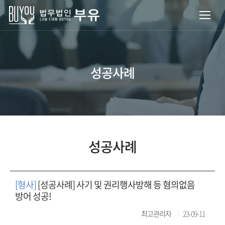
성공사례
성공사례
[형사]
[성공사례] 사기 및 권리행사방해 등 혐의없음
방어 성공!
최고관리자
23-09-11