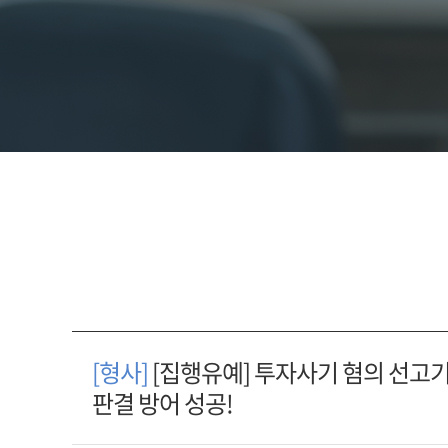
[형사]
[집행유예] 투자사기 혐의 선고기
판결 방어 성공!