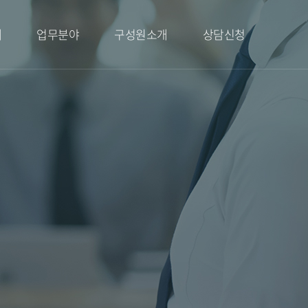
례
업무분야
구성원소개
상담신청
가사
대표변호사
상담신청
상속
변호사
민사
고문
형사
성범죄
건설부동산
학교폭력
행정
의료소송
지식재산권