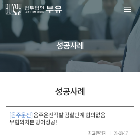
성공사례
성공사례
[음주운전]
음주운전적발 검찰단계 혐의없음
무혐의처분 방어성공!
최고관리자
21-08-17