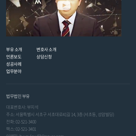
부유 소개
변호사 소개
언론보도
상담신청
성공사례
업무분야
법무법인 부유
대표변호사: 부지석
주소: 서울특별시 서초구 서초대로41길 14, 3층 (서초동, 성암빌딩)
전화: 02-521-3400
팩스: 02-521-3401
이메일: buyoulaw83@naver.com