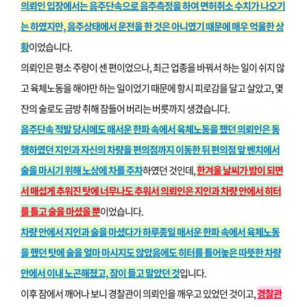
의뢰인 입장에서는 음주단속으로 음주측정을 하여 면허취소 수치가 나오기
는 하였지만, 음주상태에서 운전을 한 것은 아니였기 때문에 매우 억울한 상
황
이었습니다.
의뢰인은 평소 주량이 센 편이었으나, 최근 업종을 바꿔서 하는 일이 쉬지 않
고 육체노동을 해야만 하는 일이었기 때문에 항시 피로감을 달고 살았고, 몇
잔의 술로도 금방 취해 잠들어 버리는 버릇까지 생겼습니다.
음주단속 적발 당시에도 매서운 한파 속에서 육체노동을 했던 의뢰인은 동
행하였던 지인과 자신의 차량을 편의점까지 이동한 뒤 편의점 앞 벤치에서
술을 마시기 위해 노상에 차를 주차
하였던 것인데,
한겨울 날씨가 밤이 되면
서 매섭게 추워진 탓에 너무나도 추워서 의뢰인은 지인과 차량 안에서 히터
를 틀고 술을 마셨을 뿐
이었습니다.
차량 안에서 지인과 술을 마셨다가 하루종일 매서운 한파 속에서 육체노동
을 했던 탓에 술을 얼마 마시지도 않았음에도 히터를 틀어놓은 따뜻한 차량
안에서 이내 노곤해졌고, 잠이 들고 말았던 것
입니다.
이후 잠에서 깨어나 보니 경찰관이 의뢰인을 깨우고 있었던 것이고,
경찰관