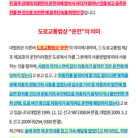
은 음주 상태의 의뢰인이 운전석에 앉아서 자다가 일어난 것을 보고 음주운
전을 한 것으로 오인한 채 음주단속을 하였던 것
입니다.
도로교통법상 “운전”의 의미
대법원은 이른바
도로교통법상 ‘운전
’
의 의미에 대하여, ① 도로교통법 제2
조 제26호의 운전이라함은 도로에서 차를 그 본래의 사용방법에 따라 사용
하는 것을 말하며,
사람의 의지나 관여 없이 자동차가 움직인 것은 운전에 해
당하지 않는다
고 보고 있고, ②
자동차를 움직이게 할 의도 없이 다른 목적을
위해 자동차 원동기의 시동을 걸었는데 실수로 기어 등 자동차의 발진에 필
요한 장치를 건드려 원동기의 추진력으로 자동차가 움직이거나 불안전한 주
차 상태, 도로 여건 등으로 자동차가 움직여도 운전에 해당하지 않는다
고 보
고 있습니다(대법원 1999. 11. 12. 선고 98다30834 판결, 대법원 2009. 5. 2
8. 선고 2009다9294, 9300 판결).
최근에도
술에 취한 채 운전대를 잡고 가속 페달을 밟았다고 하더라도, 차량