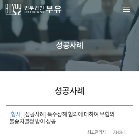
성공사례
성공사례
[형사]
[성공사례] 특수상해 혐의에 대하여 무혐의
불송치결정 방어 성공
최고관리자
23-08-11